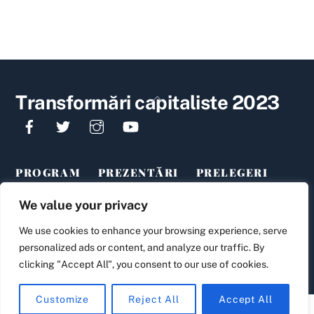
Back
Transformări capitaliste 2023
To
Top
PROGRAM
PREZENTĂRI
PRELEGERI
CONTACT
ÎNSCRIERE CONFERINȚĂ
We value your privacy
Transformări capitaliste în România: dezvoltare inegală și decalaje
We use cookies to enhance your browsing experience, serve
sociale (2023)
personalized ads or content, and analyze our traffic. By
clicking "Accept All", you consent to our use of cookies.
Customize
Reject All
Accept All